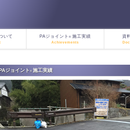
ついて
PAジョイント
施工実績
資
®
t
Achievements
Doc
PAジョイント
施工実績
®