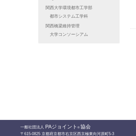
関西大学環境都市工学部
都市システム工学科
関西橋梁維持管理
大学コンソーシアム
PAジョイント
協会
一般社団法人
®
〒615-0825 京都府京都市右京区西京極東向河原町5-3