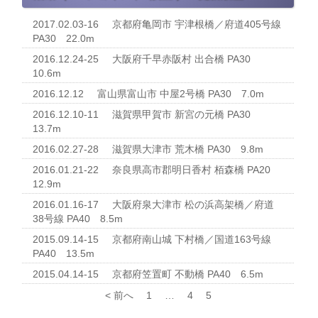
2017.02.03-16
京都府亀岡市
宇津根橋／府道405号線
PA30
22.0m
2016.12.24-25
大阪府千早赤阪村
出合橋
PA30
10.6m
2016.12.12
富山県富山市
中屋2号橋
PA30
7.0m
2016.12.10-11
滋賀県甲賀市
新宮の元橋
PA30
13.7m
2016.02.27-28
滋賀県大津市
荒木橋
PA30
9.8m
2016.01.21-22
奈良県高市郡明日香村
栢森橋
PA20
12.9m
2016.01.16-17
大阪府泉大津市
松の浜高架橋／府道
38号線
PA40
8.5m
2015.09.14-15
京都府南山城
下村橋／国道163号線
PA40
13.5m
2015.04.14-15
京都府笠置町
不動橋
PA40
6.5m
< 前へ
1
…
4
5